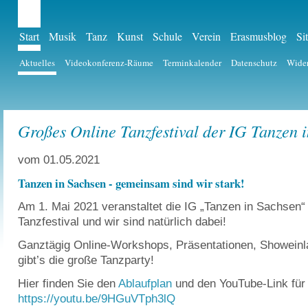
Start
Musik
Tanz
Kunst
Schule
Verein
Erasmusblog
Si
Aktuelles
Videokonferenz-Räume
Terminkalender
Datenschutz
Wider
Großes Online Tanzfestival der IG Tanzen 
vom 01.05.2021
Tanzen in Sachsen - gemeinsam sind wir stark!
Am 1. Mai 2021 veranstaltet die IG „Tanzen in Sachsen“
Tanzfestival und wir sind natürlich dabei!
Ganztägig Online-Workshops, Präsentationen, Showein
gibt’s die große Tanzparty!
Hier finden Sie den
Ablaufplan
und den YouTube-Link für
https://youtu.be/9HGuVTph3lQ