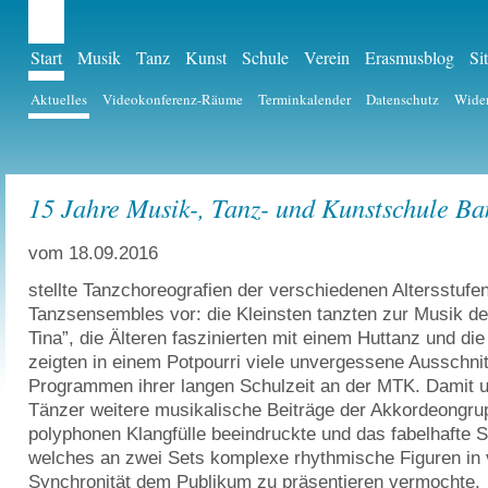
Start
Musik
Tanz
Kunst
Schule
Verein
Erasmusblog
Si
Aktuelles
Videokonferenz-Räume
Terminkalender
Datenschutz
Wider
15 Jahre Musik-, Tanz- und Kunstschule Ba
vom 18.09.2016
stellte Tanzchoreografien der verschiedenen Altersstufe
Tanzsensembles vor: die Kleinsten tanzten zur Musik de
Tina”, die Älteren faszinierten mit einem Huttanz und di
zeigten in einem Potpourri viele unvergessene Ausschni
Programmen ihrer langen Schulzeit an der MTK. Damit 
Tänzer weitere musikalische Beiträge der Akkordeongrupp
polyphonen Klangfülle beeindruckte und das fabelhafte 
welches an zwei Sets komplexe rhythmische Figuren in 
Synchronität dem Publikum zu präsentieren vermochte.